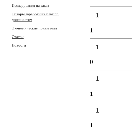
Исследования на заказ
1
Обзоры заработных плат по
должностям
Экономические показатели
1
Статьи
1
Новости
0
1
1
1
1