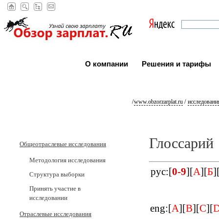
О компании
Решения и тарифы
/
/
www.obzorzarplat.ru
исследовани
Глоссарий
Общеотраслевые исследования
Методология исследования
рус:[
0-9
][
А
][
Б
]
Структура выборки
Принять участие в
исследовании
eng:[
A
][
B
][
C
][
Отраслевые исследования