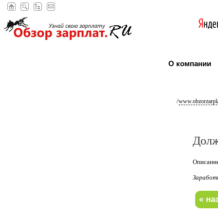
О компании
/
www.obzorzarpla
Долж
Описание
Заработ