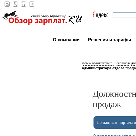
О компании
Решения и тарифы
/
/
/
www.obzorzarplat.ru
сервисы
до
администратора отдела прод
Должностн
продаж
По данным портала ob
Администратор о