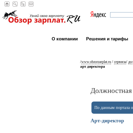
О компании
Решения и тарифы
/
/
/
www.obzorzarplat.ru
сервисы
до
арт директора
Должностная 
По данным портала ob
Арт-директор