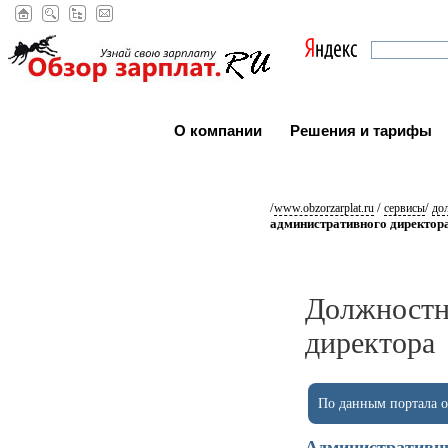
О компании
Решения и тарифы
/
/
/
www.obzorzarplat.ru
сервисы
до
административного директор
Должностн
директора
По данным портала ob
Административн