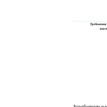
Требования
квал
Заработную пл