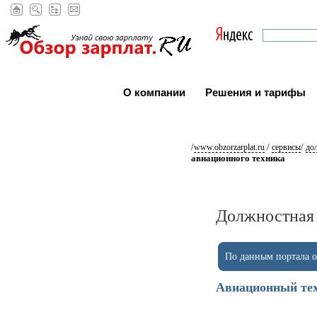
О компании
Решения и тарифы
/
/
/
www.obzorzarplat.ru
сервисы
до
авиационного техника
Должностная 
По данным портала ob
Авиационный те