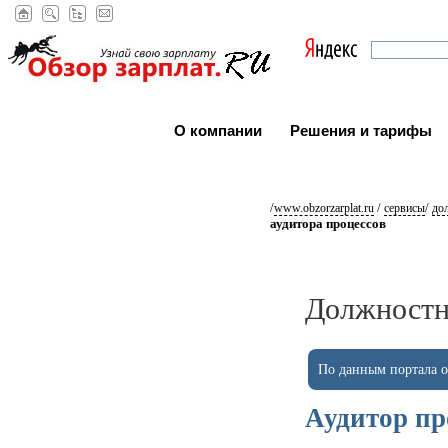
О компании
Решения и тарифы
/
/
/
www.obzorzarplat.ru
сервисы
до
аудитора процессов
Должностн
По данным портала ob
Аудитор пр