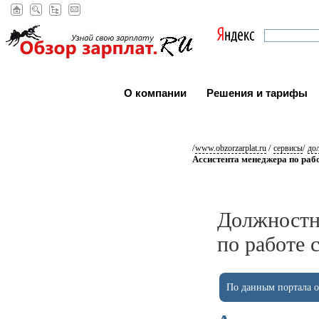
О компании
Решения и тарифы
/
/
/
www.obzorzarplat.ru
сервисы
до
Ассистента менеджера по раб
Должностн
по работе
По данным портала ob