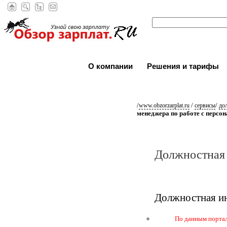
О компании
Решения и тарифы
/
/
/
www.obzorzarplat.ru
сервисы
до
менеджера по работе с персо
Должностная 
Должностная ин
По данным портала